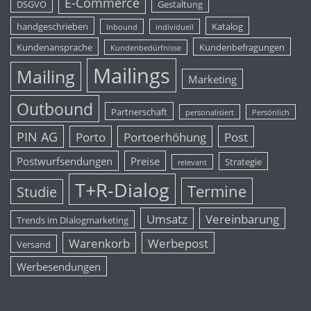
E-Commerce
DSGVO
Gestaltung
handgeschrieben
Katalog
Inbound
individuell
Kundenansprache
Kundenbefragungen
Kundenbedürfnisse
Mailings
Mailing
Marketing
Outbound
Partnerschaft
personalisiert
Persönlich
PIN AG
Porto
Portoerhöhung
Post
Postwurfsendungen
Preise
Strategie
relevant
T+R-Dialog
Termine
Studie
Umsatz
Vereinbarung
Trends im DIalogmarketing
Warenkorb
Werbepost
Versand
Werbesendungen