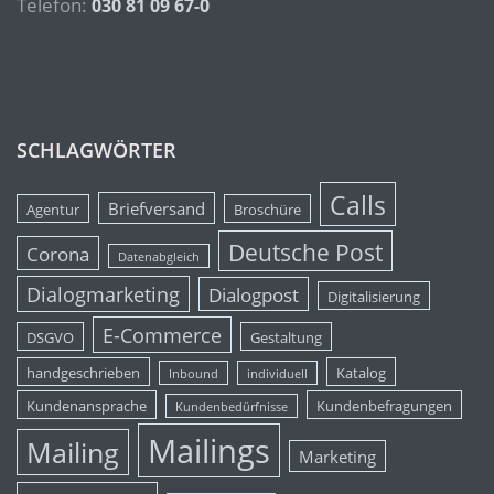
Telefon:
030 81 09 67-0
SCHLAGWÖRTER
Calls
Briefversand
Agentur
Broschüre
Deutsche Post
Corona
Datenabgleich
Dialogmarketing
Dialogpost
Digitalisierung
E-Commerce
DSGVO
Gestaltung
handgeschrieben
Katalog
Inbound
individuell
Kundenansprache
Kundenbefragungen
Kundenbedürfnisse
Mailings
Mailing
Marketing