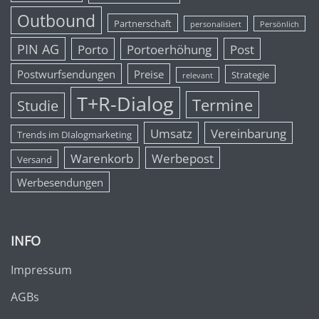
Outbound
Partnerschaft
personalisiert
Persönlich
PIN AG
Porto
Portoerhöhung
Post
Postwurfsendungen
Preise
Strategie
relevant
T+R-Dialog
Termine
Studie
Umsatz
Vereinbarung
Trends im DIalogmarketing
Warenkorb
Werbepost
Versand
Werbesendungen
INFO
Impressum
AGBs