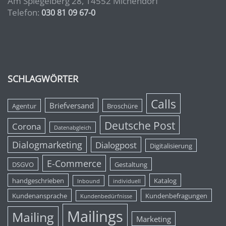
Am Spiegelberg 28, 14552 Michendorf
Telefon:
030 81 09 67-0
SCHLAGWÖRTER
Calls
Briefversand
Agentur
Broschüre
Deutsche Post
Corona
Datenabgleich
Dialogmarketing
Dialogpost
Digitalisierung
E-Commerce
DSGVO
Gestaltung
handgeschrieben
Katalog
Inbound
individuell
Kundenansprache
Kundenbefragungen
Kundenbedürfnisse
Mailings
Mailing
Marketing