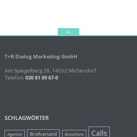
T+R Dialog Marketing GmbH
Am Spiegelberg 28, 14552 Michendorf
Telefon:
030 81 09 67-0
SCHLAGWÖRTER
Calls
Briefversand
Agentur
Broschüre