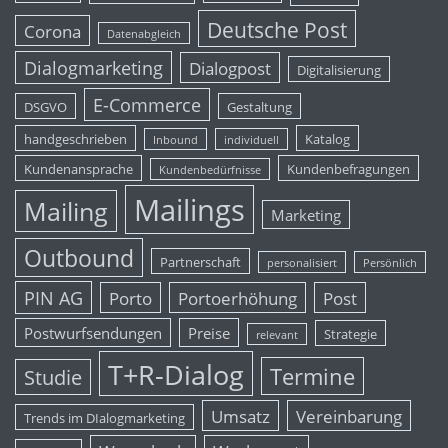
Deutsche Post
Corona
Datenabgleich
Dialogmarketing
Dialogpost
Digitalisierung
E-Commerce
DSGVO
Gestaltung
handgeschrieben
Katalog
Inbound
individuell
Kundenansprache
Kundenbefragungen
Kundenbedürfnisse
Mailings
Mailing
Marketing
Outbound
Partnerschaft
personalisiert
Persönlich
PIN AG
Porto
Portoerhöhung
Post
Postwurfsendungen
Preise
Strategie
relevant
T+R-Dialog
Termine
Studie
Umsatz
Vereinbarung
Trends im DIalogmarketing