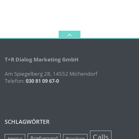
T+R Dialog Marketing GmbH
Am Spiegelberg 28, 14552 Michendorf
Telefon:
030 81 09 67-0
SCHLAGWÖRTER
Calls
Briefversand
Agentur
Broschüre