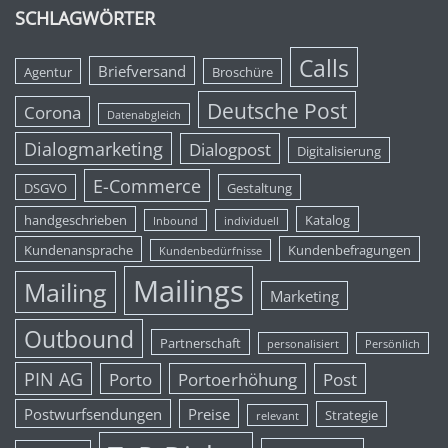
SCHLAGWÖRTER
Calls
Briefversand
Agentur
Broschüre
Deutsche Post
Corona
Datenabgleich
Dialogmarketing
Dialogpost
Digitalisierung
E-Commerce
DSGVO
Gestaltung
handgeschrieben
Katalog
Inbound
individuell
Kundenansprache
Kundenbefragungen
Kundenbedürfnisse
Mailings
Mailing
Marketing
Outbound
Partnerschaft
personalisiert
Persönlich
PIN AG
Porto
Portoerhöhung
Post
Postwurfsendungen
Preise
Strategie
relevant