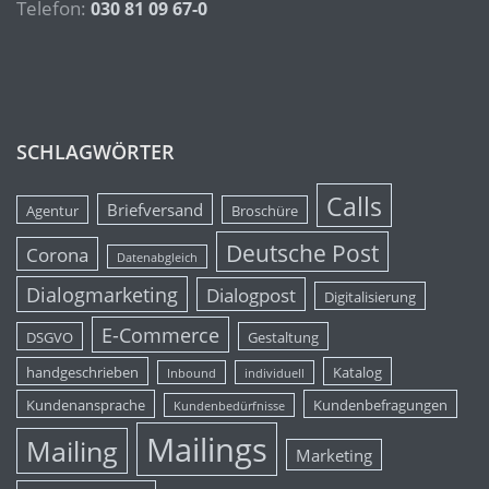
Telefon:
030 81 09 67-0
SCHLAGWÖRTER
Calls
Briefversand
Agentur
Broschüre
Deutsche Post
Corona
Datenabgleich
Dialogmarketing
Dialogpost
Digitalisierung
E-Commerce
DSGVO
Gestaltung
handgeschrieben
Katalog
Inbound
individuell
Kundenansprache
Kundenbefragungen
Kundenbedürfnisse
Mailings
Mailing
Marketing