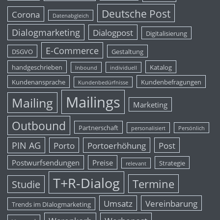
Deutsche Post
Corona
Datenabgleich
Dialogmarketing
Dialogpost
Digitalisierung
E-Commerce
DSGVO
Gestaltung
handgeschrieben
Katalog
Inbound
individuell
Kundenansprache
Kundenbefragungen
Kundenbedürfnisse
Mailings
Mailing
Marketing
Outbound
Partnerschaft
personalisiert
Persönlich
PIN AG
Porto
Portoerhöhung
Post
Postwurfsendungen
Preise
Strategie
relevant
T+R-Dialog
Termine
Studie
Umsatz
Vereinbarung
Trends im DIalogmarketing