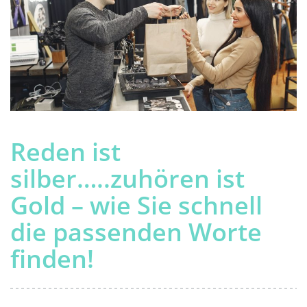
Reden ist
silber…..zuhören ist
Gold – wie Sie schnell
die passenden Worte
finden!