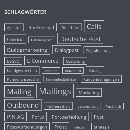
SCHLAGWÖRTER
Calls
Briefversand
Agentur
Broschüre
Deutsche Post
Corona
Datenabgleich
Dialogmarketing
Dialogpost
Digitalisierung
E-Commerce
DSGVO
Gestaltung
handgeschrieben
Katalog
Inbound
individuell
Kundenansprache
Kundenbefragungen
Kundenbedürfnisse
Mailings
Mailing
Marketing
Outbound
Partnerschaft
personalisiert
Persönlich
PIN AG
Porto
Portoerhöhung
Post
Postwurfsendungen
Preise
Strategie
relevant