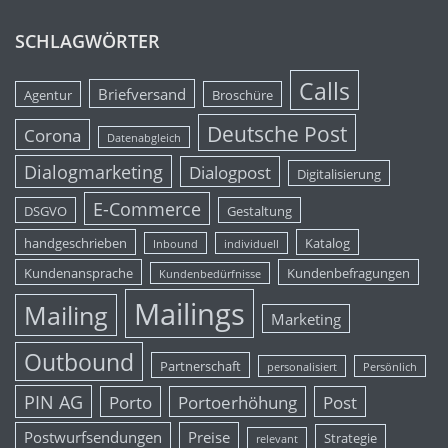
SCHLAGWÖRTER
Calls
Briefversand
Agentur
Broschüre
Deutsche Post
Corona
Datenabgleich
Dialogmarketing
Dialogpost
Digitalisierung
E-Commerce
DSGVO
Gestaltung
handgeschrieben
Katalog
Inbound
individuell
Kundenansprache
Kundenbefragungen
Kundenbedürfnisse
Mailings
Mailing
Marketing
Outbound
Partnerschaft
personalisiert
Persönlich
PIN AG
Porto
Portoerhöhung
Post
Postwurfsendungen
Preise
Strategie
relevant