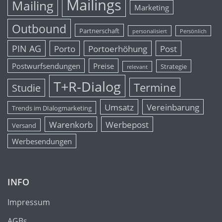
Mailings
Mailing
Marketing
Outbound
Partnerschaft
personalisiert
Persönlich
PIN AG
Porto
Portoerhöhung
Post
Postwurfsendungen
Preise
Strategie
relevant
T+R-Dialog
Termine
Studie
Umsatz
Vereinbarung
Trends im DIalogmarketing
Warenkorb
Werbepost
Versand
Werbesendungen
INFO
Impressum
AGBs