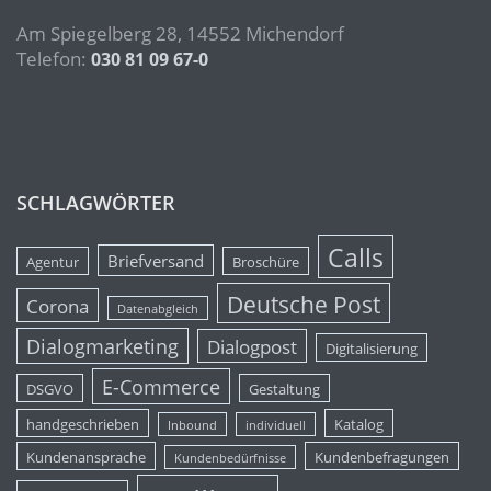
Am Spiegelberg 28, 14552 Michendorf
Telefon:
030 81 09 67-0
SCHLAGWÖRTER
Calls
Briefversand
Agentur
Broschüre
Deutsche Post
Corona
Datenabgleich
Dialogmarketing
Dialogpost
Digitalisierung
E-Commerce
DSGVO
Gestaltung
handgeschrieben
Katalog
Inbound
individuell
Kundenansprache
Kundenbefragungen
Kundenbedürfnisse