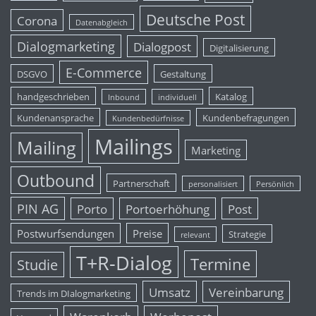
Deutsche Post
Corona
Datenabgleich
Dialogmarketing
Dialogpost
Digitalisierung
E-Commerce
DSGVO
Gestaltung
handgeschrieben
Katalog
Inbound
individuell
Kundenansprache
Kundenbefragungen
Kundenbedürfnisse
Mailings
Mailing
Marketing
Outbound
Partnerschaft
personalisiert
Persönlich
PIN AG
Porto
Portoerhöhung
Post
Postwurfsendungen
Preise
Strategie
relevant
T+R-Dialog
Termine
Studie
Umsatz
Vereinbarung
Trends im DIalogmarketing