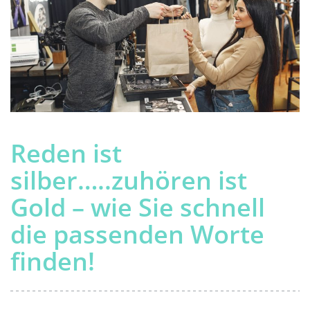
Reden ist
silber…..zuhören ist
Gold – wie Sie schnell
die passenden Worte
finden!