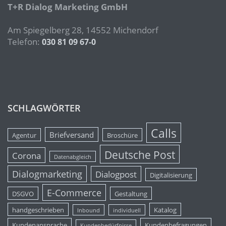
T+R Dialog Marketing GmbH
Am Spiegelberg 28, 14552 Michendorf
Telefon:
030 81 09 67-0
SCHLAGWÖRTER
Calls
Briefversand
Agentur
Broschüre
Deutsche Post
Corona
Datenabgleich
Dialogmarketing
Dialogpost
Digitalisierung
E-Commerce
DSGVO
Gestaltung
handgeschrieben
Katalog
Inbound
individuell
Kundenansprache
Kundenbefragungen
Kundenbedürfnisse