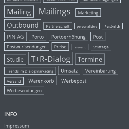
Mailings
Mailing
Marketing
Outbound
Partnerschaft
personalisiert
Persönlich
PIN AG
Porto
Portoerhöhung
Post
Postwurfsendungen
Preise
Strategie
relevant
T+R-Dialog
Termine
Studie
Umsatz
Vereinbarung
Trends im DIalogmarketing
Warenkorb
Werbepost
Versand
Werbesendungen
INFO
Impressum