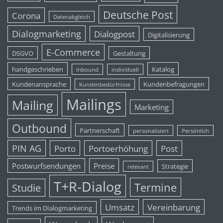
Deutsche Post
Corona
Datenabgleich
Dialogmarketing
Dialogpost
Digitalisierung
E-Commerce
DSGVO
Gestaltung
handgeschrieben
Katalog
Inbound
individuell
Kundenansprache
Kundenbefragungen
Kundenbedürfnisse
Mailings
Mailing
Marketing
Outbound
Partnerschaft
personalisiert
Persönlich
PIN AG
Porto
Portoerhöhung
Post
Postwurfsendungen
Preise
Strategie
relevant
T+R-Dialog
Termine
Studie
Umsatz
Vereinbarung
Trends im DIalogmarketing