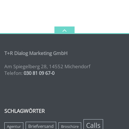
T+R Dialog Marketing GmbH
Am Spiegelberg 28, 14552 Michendorf
Telefon:
030 81 09 67-0
SCHLAGWÖRTER
Calls
Briefversand
Agentur
Broschüre