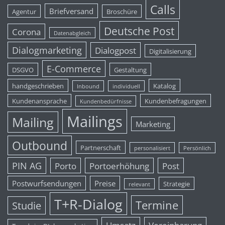
Calls
Briefversand
Agentur
Broschüre
Deutsche Post
Corona
Datenabgleich
Dialogmarketing
Dialogpost
Digitalisierung
E-Commerce
DSGVO
Gestaltung
handgeschrieben
Katalog
Inbound
individuell
Kundenansprache
Kundenbefragungen
Kundenbedürfnisse
Mailings
Mailing
Marketing
Outbound
Partnerschaft
personalisiert
Persönlich
PIN AG
Porto
Portoerhöhung
Post
Postwurfsendungen
Preise
Strategie
relevant
T+R-Dialog
Termine
Studie