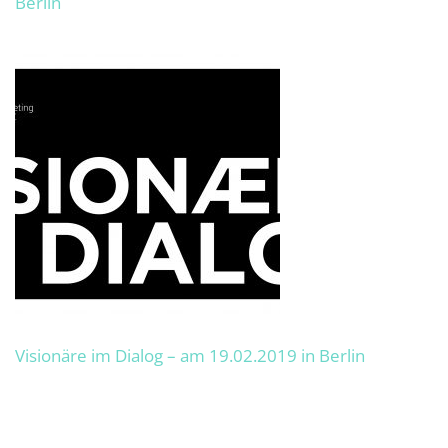
Berlin
Visionäre im Dialog – am 19.02.2019 in Berlin