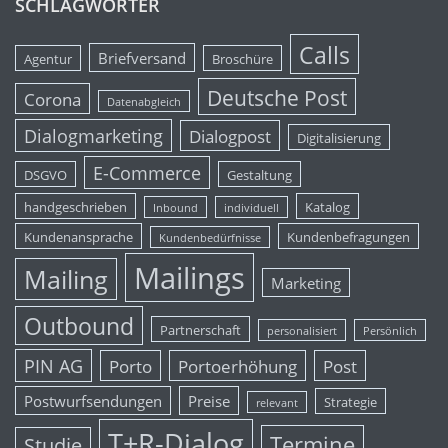
SCHLAGWÖRTER
Calls
Briefversand
Agentur
Broschüre
Deutsche Post
Corona
Datenabgleich
Dialogmarketing
Dialogpost
Digitalisierung
E-Commerce
DSGVO
Gestaltung
handgeschrieben
Katalog
Inbound
individuell
Kundenansprache
Kundenbefragungen
Kundenbedürfnisse
Mailings
Mailing
Marketing
Outbound
Partnerschaft
personalisiert
Persönlich
PIN AG
Porto
Portoerhöhung
Post
Postwurfsendungen
Preise
Strategie
relevant
T+R-Dialog
Termine
Studie