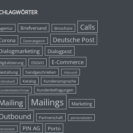
CHLAGWÖRTER
Calls
Briefversand
Agentur
Broschüre
Deutsche Post
Corona
Datenabgleich
Dialogmarketing
Dialogpost
E-Commerce
Digitalisierung
DSGVO
Gestaltung
handgeschrieben
Inbound
Katalog
Kundenansprache
ndividuell
Kundenbefragungen
Kundenbedürfnisse
Mailings
Mailing
Marketing
Outbound
Partnerschaft
personalisiert
PIN AG
Porto
Persönlich