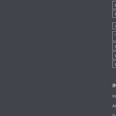
I
I
A
D