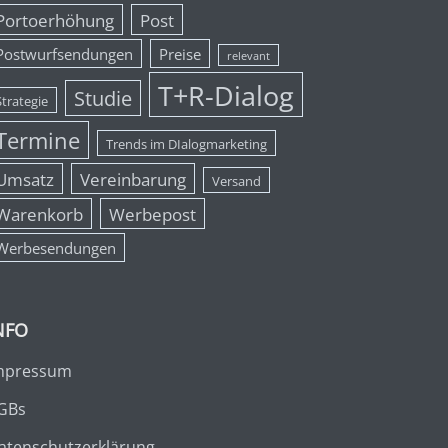
Portoerhöhung
Post
Postwurfsendungen
Preise
relevant
T+R-Dialog
Studie
Strategie
Termine
Trends im DIalogmarketing
Umsatz
Vereinbarung
Versand
Warenkorb
Werbepost
Werbesendungen
NFO
mpressum
GBs
atenschutzerklärung